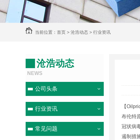
当前位置：
首页
>
沧浩动态
>
行业资讯
沧浩动态
NEWS
公司头条
【Oilp
行业资讯
布伦特原
冠状病
常见问题
遏制措