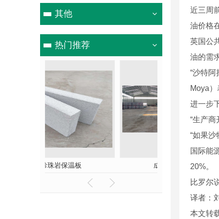
近三周
其他
油价格在
英国公共
热门推荐
油的需
“沙特阿
Moy
进一步
“生产
“如果
国际能源
成都挤塑板
珍珠岩
20%。
比罗尔
译者：
本文转