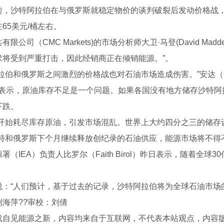
前，沙特阿拉伯在与俄罗斯就稳定物价的谈判破裂后发动价格战，
65美元/桶左右。
有限公司（CMC Markets)的市场分析师大卫·马登(David M
求将受到严重打击，因此经销商正在倾销能源。”。
拉伯和俄罗斯之间激烈的价格战也对石油市场造成伤害。”安达（Oa
a）表示，原油库存不足是一个问题。如果各国没有地方储存沙特
下跌。
商开始耗尽库存原油，引发市场混乱。世界上大约四分之三的储存
沙特和俄罗斯下个月继续释放创纪录的石油供应，能源市场将不得
署（IEA）负责人比罗尔（Faith Birol）昨日表示，随着全
保温板
成都EPS线条
成都聚合聚
说：“人们预计，基于过去的记录，沙特阿拉伯将为全球石油市场
刘海萍??审校：刘倩
载自见能源之新，内容均来自于互联网，不代表本站观点，内容