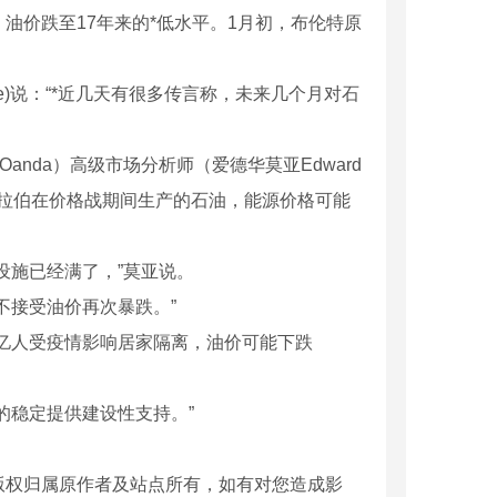
油价跌至17年来的*低水平。1月初，布伦特原
adde)说：“*近几天有很多传言称，未来几个月对石
nda）高级市场分析师（爱德华莫亚Edward
阿拉伯在价格战期间生产的石油，能源价格可能
设施已经满了，”莫亚说。
不接受油价再次暴跌。”
球30亿人受疫情影响居家隔离，油价可能下跌
苯板特点及应用
成都新型耐火保温材料
的稳定提供建设性支持。”
版权归属原作者及站点所有，如有对您造成影