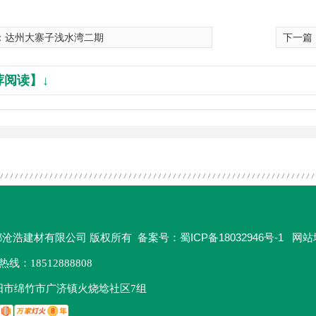
：
达州大寨子浅水湾二期
下一篇
荐阅读】↓
蜀ICP备18032946号-1
网站
018 成都沧浩建材有限公司 版权所有 备案号：
：18512888808
阳市绵竹市广济镇火烧埝社区7组