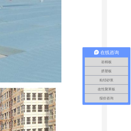
苯板特点及应用
成都新型耐火保温材料
在线咨询
岩棉板
挤塑板
粘结砂浆
改性聚苯板
报价咨询