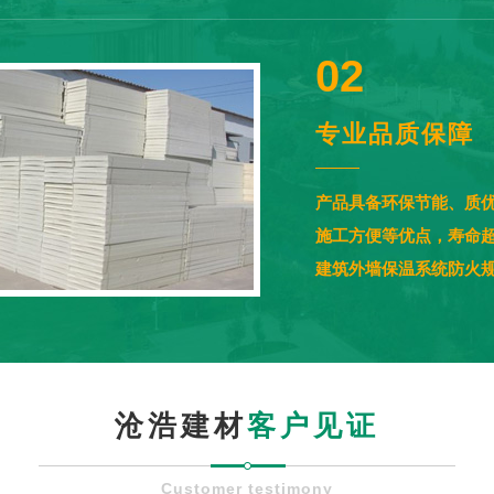
02
专业品质保障
产品具备环保节能、质
施工方便等优点，寿命
建筑外墙保温系统防火
沧浩建材
客户见证
Customer testimony