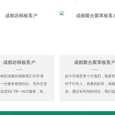
成都岩棉板客户
成都聚合聚苯板客
建材的成都岩棉板我们非常满
如今市场竞争十分激烈，很多
每一分服务都很到位。另外交货
对于行外人，质量的好坏，很
，送货到门等一站式服务，给我
别。通过长时间的对比，我们
了很多心。希望我们能一直合作
沧浩建材的聚合聚苯板，该产
！
效果佳，质量有保障，印象更
他们很有耐心的解答我们在使