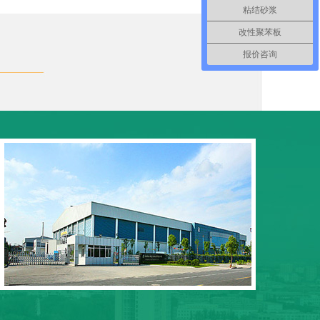
粘结砂浆
改性聚苯板
报价咨询
0
研
对原
设备
IS
对客