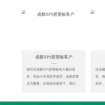
成都XPS挤塑板客户
我司对成都XPS挤塑板有大量的需
沧浩
求，而如今市场竞争激烈，选购质量
意，
尤为重要，在朋友的推荐下，我们选
及时
择了沧浩建材的XPS挤塑板，惊喜的
们省
发现，他们提供的产品不但质量好，
下去
服务态度也是值得推崇的，使我们特